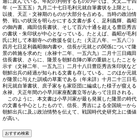
通に及んでいる。年紀の判明するものの中では、天文二十四
年（一五五五）九月二十七日毛利元就自筆書状を上限とし、
以後、天正・文禄期のものが大部分を占める。当時の政治情
勢、戦いの状況を明らかにする文書が多く、足利義輝、義昭
の御内書、織田信長書状、そして百六十通を超える豊臣秀吉
の書状・朱印状が中心となっている。たとえば、義昭が毛利
氏に対して本願寺への救援を促した（天正八年、一五八〇）
四月七日足利義昭御内書や、信長が元就との関係について隆
景の斡施を求めた（永禄十二年、一五六九）二月十三日織田
信長書状、さらに、隆景を朝鮮在陣の軍の重鎮としたことを
示す（文禄二年、一五九三）二月十八日豊臣秀吉朱印状など
朝鮮出兵の経過が知られる文書も存している。このほか元就
が隆景に与えた訓戒の草案である（年未詳）十月二十三日毛
利元就自筆書状、庶子家をも家臣団に編成した様子が窺える
永禄、天正年間の小早川家座配書立等があって注目される。
このように、本文書は小早川家が最も発展した隆景の時代
の文書を中心としたもので、信長、秀吉による全国統一から
朝鮮出兵に及ぶ政治情勢を伝えて、戦国時代史研究上に価値
が高い。
おすすめ検索