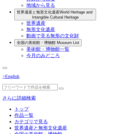
地域から見る
世界遺産と無形文化遺産
World Heritage and
Intangible Cultural Heritage
世界遺産
無形文化遺産
動画で見る無形の文化財
全国の美術館・博物館
Museum List
美術館・博物館一覧
今月のみどころ
>English
さらに詳細検索
トップ
作品一覧
カテゴリで見る
世界遺産と無形文化遺産