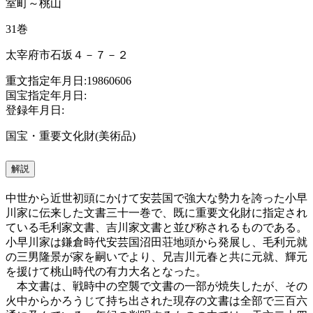
室町～桃山
31巻
太宰府市石坂４－７－２
重文指定年月日:19860606
国宝指定年月日:
登録年月日:
国宝・重要文化財(美術品)
解説
中世から近世初頭にかけて安芸国で強大な勢力を誇った小早
川家に伝来した文書三十一巻で、既に重要文化財に指定され
ている毛利家文書、吉川家文書と並び称されるものである。
小早川家は鎌倉時代安芸国沼田荘地頭から発展し、毛利元就
の三男隆景が家を嗣いでより、兄吉川元春と共に元就、輝元
を援けて桃山時代の有力大名となった。
本文書は、戦時中の空襲で文書の一部が焼失したが、その
火中からかろうじて持ち出された現存の文書は全部で三百六