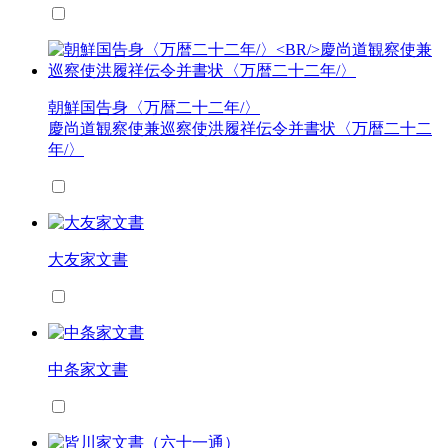
朝鮮国告身〈万暦二十二年/〉
慶尚道観察使兼巡察使洪履祥伝令并書状〈万暦二十二
年/〉
大友家文書
中条家文書