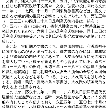
文書中、建久六年（一一九五）五月、中原親能を鎮西守護
に任じた将軍家政所下文案や、文永、弘安の役に関わる文永
十一年（一二七四）十一月一日関東御教書案などは、案文で
はあるが鎌倉期の重要な史料としてあげられよう。元弘三年
（一三三三）の四月二十九日足利高氏御内書は、絹布（一
〇・五×八・四）に書かれ、篠村八幡宮において挙兵直後に
発給されたもので、六月十日の足利高氏御内書、同十三日の
足利高氏御内書等とともに尊氏の初期発給文書の遺例として
珍しい。
南北朝、室町期の文書のうち、御判御教書は、守護職補任
に関するものがまとまっており、御内書のなかには、将軍家
および管領家の内紛の間にあって、大友氏が徐々にその権力
を増大していった様子が窺えるものも含まれている。貞治三
年（一三六四）の氏時、永徳三年（一三八三）の親世の所領
所職注進状案は、南北朝時代の大友氏の所領の全貌や国衙領
支配のあり方などを示している。また、大友義長をはじめと
する、義鑑・義鎮・義統の条々事書は、大友氏の領国統治を
考える上で注目される。
このほか、応永十九年（一四一二）六月九日摂津守護代長
塩備前入道過所などは、当時、大友親世が春日丸という交易
船を有したことを伝えており、永正四年（一五〇七）十月の
笠懸日記など、小笠原流を中心とする室町幕府系の武家故実