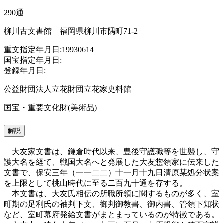
290通
柳川古文書館 福岡県柳川市隅町71-2
重文指定年月日:19930614
国宝指定年月日:
登録年月日:
公益財団法人立花財団立花家史料館
国宝・重要文化財(美術品)
解説
大友家文書は、鎌倉時代以来、豊後守護職等を世襲し、守
護大名を経て、戦国大名へと発展した大友惣領家に伝来した
文書で、保安三年（一一二二）十一月十九日清原某処分状案
を上限として桃山時代に至る二百九十通を存する。
本文書は、大友氏相伝の所職所領に関するものが多く、室
町期の足利氏の袖判下文、御判御教書、御内書、管領下知状
など、室町幕府発給文書がまとまっているのが特徴である。