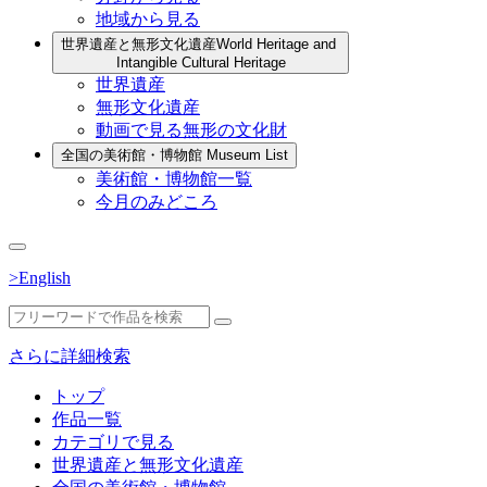
地域から見る
世界遺産と無形文化遺産
World Heritage and
Intangible Cultural Heritage
世界遺産
無形文化遺産
動画で見る無形の文化財
全国の美術館・博物館
Museum List
美術館・博物館一覧
今月のみどころ
>English
さらに詳細検索
トップ
作品一覧
カテゴリで見る
世界遺産と無形文化遺産