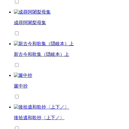
成尋阿闍梨母集
新古今和歌集（隠岐本）上
簾中抄
後拾遺和歌抄〈上下／〉