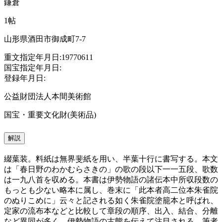
鎌倉
1帖
山形県酒田市御成町7-7
重文指定年月日:19770611
国宝指定年月日:
登録年月日:
公益財団法人本間美術館
国宝・重要文化財(美術品)
解説
綴葉装。料紙は無界斐紙を用い、半葉十行に書写する。本文
は「春日野のわかむらさきの」の歌の段以下一一五段、歌数
は一九八首を収める。本書は伊勢物語の諸伝本中所収段数の
もっとも少ない略本に属し、巻末に「此本者高二位本朱雀院
のぬりこめに」云々と記される如く朱雀院塗籠本と呼ばれ、
定家の流布本などと比較して章段の順序、出入、結合、分離
など異同が多く、伊勢物語の古態を伝えて注目される。筆者