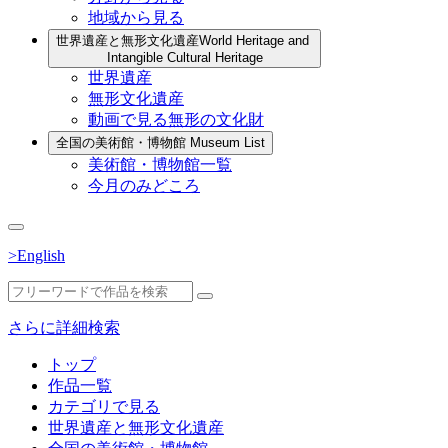
地域から見る
世界遺産と無形文化遺産
World Heritage and
Intangible Cultural Heritage
世界遺産
無形文化遺産
動画で見る無形の文化財
全国の美術館・博物館
Museum List
美術館・博物館一覧
今月のみどころ
>English
さらに詳細検索
トップ
作品一覧
カテゴリで見る
世界遺産と無形文化遺産