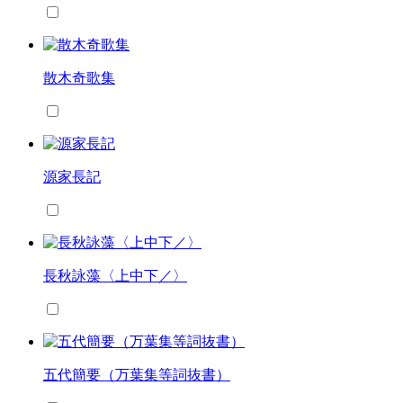
散木奇歌集
源家長記
長秋詠藻〈上中下／〉
五代簡要（万葉集等詞抜書）