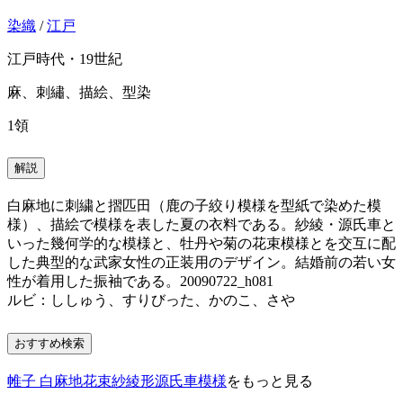
染織
/
江戸
江戸時代・19世紀
麻、刺繡、描絵、型染
1領
解説
白麻地に刺繍と摺匹田（鹿の子絞り模様を型紙で染めた模
様）、描絵で模様を表した夏の衣料である。紗綾・源氏車と
いった幾何学的な模様と、牡丹や菊の花束模様とを交互に配
した典型的な武家女性の正装用のデザイン。結婚前の若い女
性が着用した振袖である。20090722_h081
ルビ：ししゅう、すりびった、かのこ、さや
おすすめ検索
帷子 白麻地花束紗綾形源氏車模様
をもっと見る