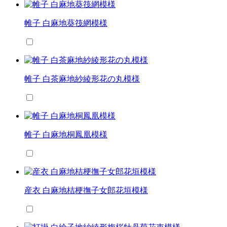
帷子 白麻地葵筏網模様
帷子 白茶麻地紗綾形花の丸模様
帷子 白麻地桐鳳凰模様
産衣 白麻地桔梗撫子女郎花垣模様