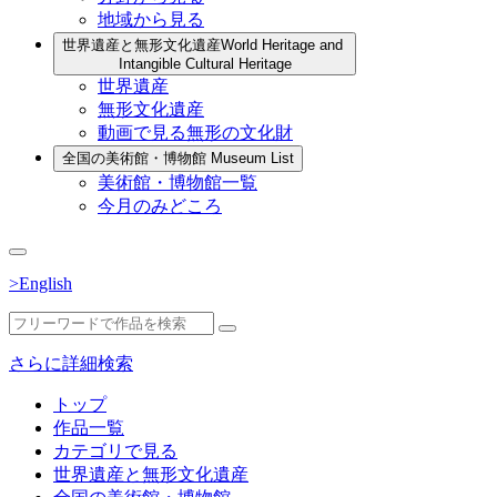
地域から見る
世界遺産と無形文化遺産
World Heritage and
Intangible Cultural Heritage
世界遺産
無形文化遺産
動画で見る無形の文化財
全国の美術館・博物館
Museum List
美術館・博物館一覧
今月のみどころ
>English
さらに詳細検索
トップ
作品一覧
カテゴリで見る
世界遺産と無形文化遺産