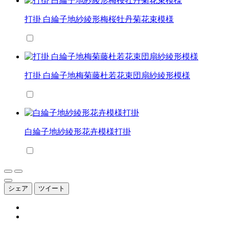
打掛 白綸子地紗綾形梅桜牡丹菊花束模様
打掛 白綸子地梅菊藤杜若花束団扇紗綾形模様
白綸子地紗綾形花卉模様打掛
シェア
ツイート