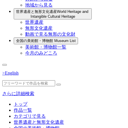
地域から見る
世界遺産と無形文化遺産
World Heritage and
Intangible Cultural Heritage
世界遺産
無形文化遺産
動画で見る無形の文化財
全国の美術館・博物館
Museum List
美術館・博物館一覧
今月のみどころ
>English
さらに詳細検索
トップ
作品一覧
カテゴリで見る
世界遺産と無形文化遺産