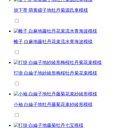
掛下帯 萌黄繻子地牡丹菊源氏車模様
帷子 白麻地藤牡丹花束流水青海波模様
打掛 白綸子地紗綾形梅桜牡丹菊花束模様
小袖 白綸子地牡丹藤菊花束紗綾形模様