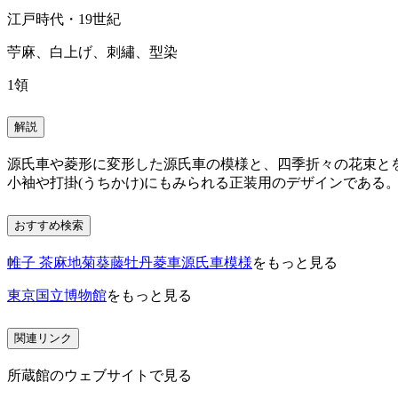
江戸時代・19世紀
苧麻、白上げ、刺繡、型染
1領
解説
源氏車や菱形に変形した源氏車の模様と、四季折々の花束と
小袖や打掛(うちかけ)にもみられる正装用のデザインである
おすすめ検索
帷子 茶麻地菊葵藤牡丹菱車源氏車模様
をもっと見る
東京国立博物館
をもっと見る
関連リンク
所蔵館のウェブサイトで見る