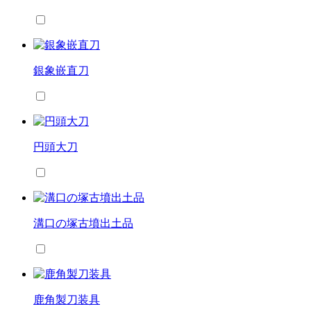
銀象嵌直刀
円頭大刀
溝口の塚古墳出土品
鹿角製刀装具