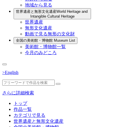
地域から見る
世界遺産と無形文化遺産
World Heritage and
Intangible Cultural Heritage
世界遺産
無形文化遺産
動画で見る無形の文化財
全国の美術館・博物館
Museum List
美術館・博物館一覧
今月のみどころ
>English
さらに詳細検索
トップ
作品一覧
カテゴリで見る
世界遺産と無形文化遺産