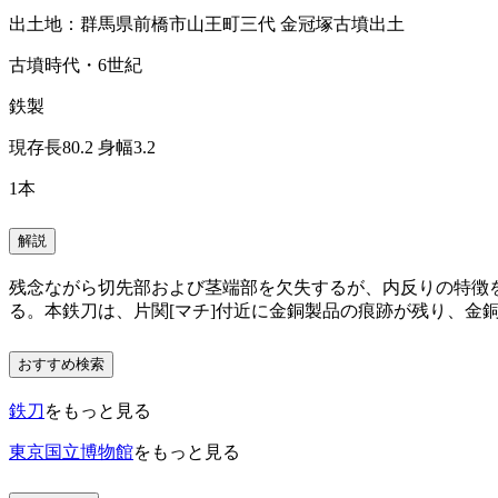
出土地：群馬県前橋市山王町三代 金冠塚古墳出土
古墳時代・6世紀
鉄製
現存長80.2 身幅3.2
1本
解説
残念ながら切先部および茎端部を欠失するが、内反りの特徴
る。本鉄刀は、片関[マチ]付近に金銅製品の痕跡が残り、金銅
おすすめ検索
鉄刀
をもっと見る
東京国立博物館
をもっと見る