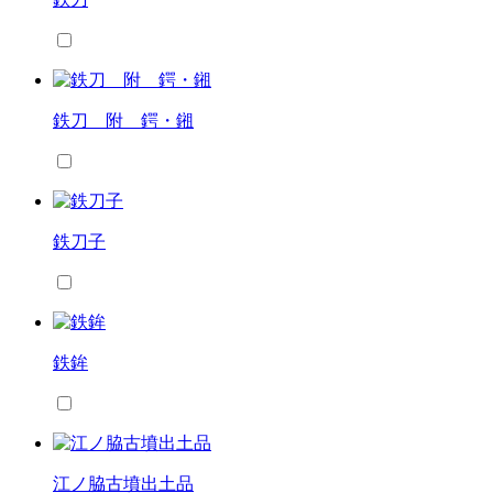
鉄刀 附 鍔・鎺
鉄刀子
鉄鉾
江ノ脇古墳出土品