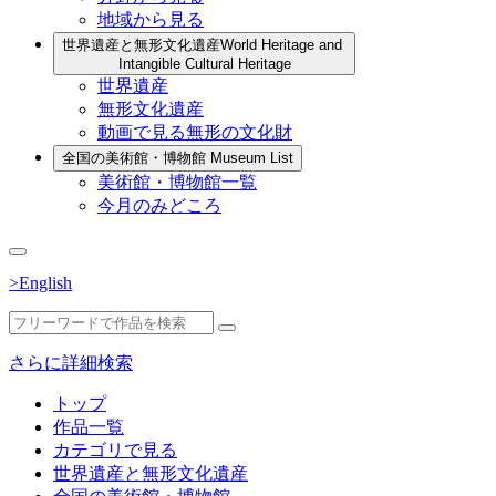
地域から見る
世界遺産と無形文化遺産
World Heritage and
Intangible Cultural Heritage
世界遺産
無形文化遺産
動画で見る無形の文化財
全国の美術館・博物館
Museum List
美術館・博物館一覧
今月のみどころ
>English
さらに詳細検索
トップ
作品一覧
カテゴリで見る
世界遺産と無形文化遺産