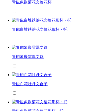
青磁象嵌菊花文輪花杯
青磁白堆鉄絵花文輪花形杯・托
青磁象嵌雲鳳文鉢
青磁白花牡丹文合子