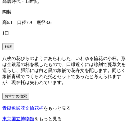
高麗時代・13世紀
陶製
高6.1 口径7.9 底径3.6
1口
解説
八枚の花びらのようにあらわした、いわゆる輪花の小杯。形
は金銀器の杯を模したもので、口縁近くには線刻で蔓草文を
巡らし、胴部には白と黒の象嵌で花卉文を配します。同じく
象嵌青磁でつくられた托とセットであったと考えられます
が、現在托は失われています。
おすすめ検索
青磁象嵌花文輪花杯
をもっと見る
東京国立博物館
をもっと見る