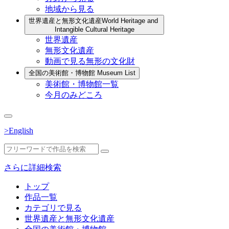
地域から見る
世界遺産と無形文化遺産
World Heritage and
Intangible Cultural Heritage
世界遺産
無形文化遺産
動画で見る無形の文化財
全国の美術館・博物館
Museum List
美術館・博物館一覧
今月のみどころ
>English
さらに詳細検索
トップ
作品一覧
カテゴリで見る
世界遺産と無形文化遺産