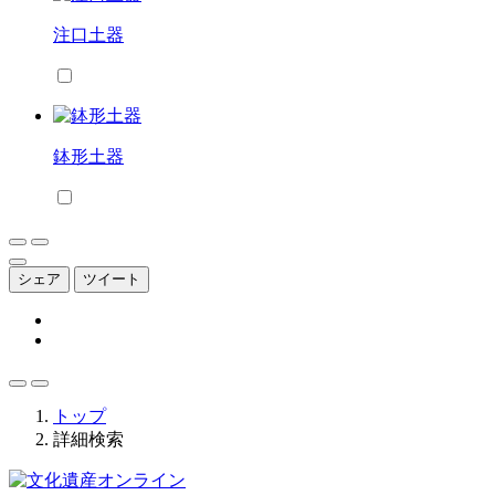
注口土器
鉢形土器
シェア
ツイート
トップ
詳細検索