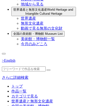
地域から見る
世界遺産と無形文化遺産
World Heritage and
Intangible Cultural Heritage
世界遺産
無形文化遺産
動画で見る無形の文化財
全国の美術館・博物館
Museum List
美術館・博物館一覧
今月のみどころ
>English
さらに詳細検索
トップ
作品一覧
カテゴリで見る
世界遺産と無形文化遺産