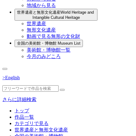
地域から見る
世界遺産と無形文化遺産
World Heritage and
Intangible Cultural Heritage
世界遺産
無形文化遺産
動画で見る無形の文化財
全国の美術館・博物館
Museum List
美術館・博物館一覧
今月のみどころ
>English
さらに詳細検索
トップ
作品一覧
カテゴリで見る
世界遺産と無形文化遺産