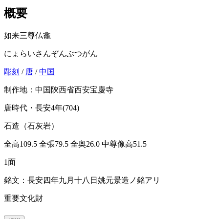
概要
如来三尊仏龕
にょらいさんぞんぶつがん
彫刻
/
唐
/
中国
制作地：中国陝西省西安宝慶寺
唐時代・長安4年(704)
石造（石灰岩）
全高109.5 全張79.5 全奥26.0 中尊像高51.5
1面
銘文：長安四年九月十八日姚元景造ノ銘アリ
重要文化財