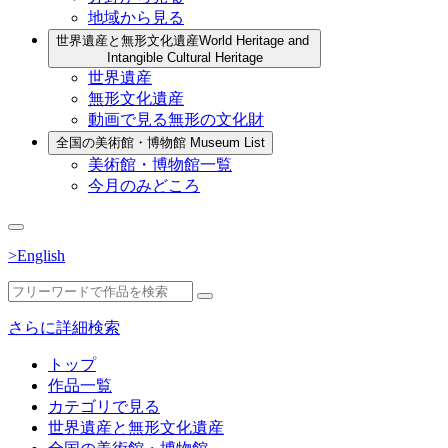
地域から見る
世界遺産と無形文化遺産
World Heritage and
Intangible Cultural Heritage
世界遺産
無形文化遺産
動画で見る無形の文化財
全国の美術館・博物館
Museum List
美術館・博物館一覧
今月のみどころ
>English
さらに詳細検索
トップ
作品一覧
カテゴリで見る
世界遺産と無形文化遺産