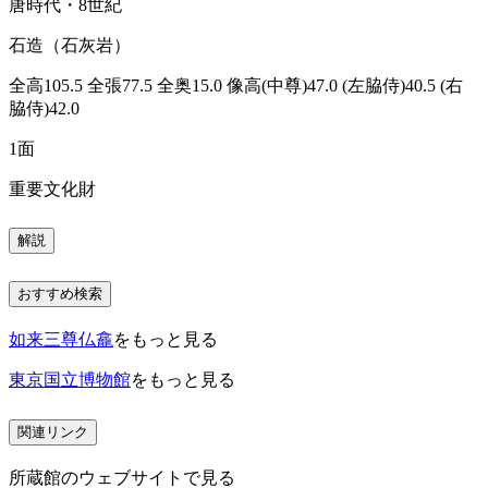
唐時代・8世紀
石造（石灰岩）
全高105.5 全張77.5 全奥15.0 像高(中尊)47.0 (左脇侍)40.5 (右
脇侍)42.0
1面
重要文化財
解説
おすすめ検索
如来三尊仏龕
をもっと見る
東京国立博物館
をもっと見る
関連リンク
所蔵館のウェブサイトで見る