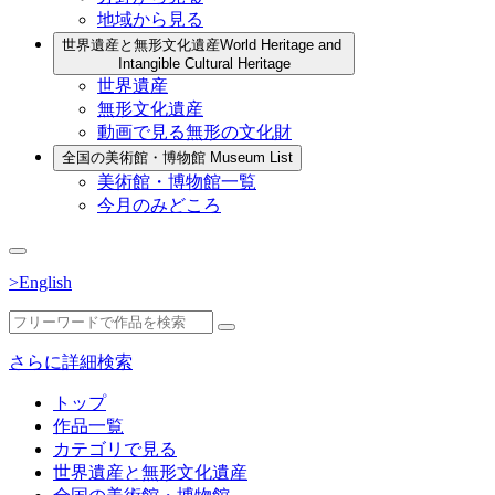
地域から見る
世界遺産と無形文化遺産
World Heritage and
Intangible Cultural Heritage
世界遺産
無形文化遺産
動画で見る無形の文化財
全国の美術館・博物館
Museum List
美術館・博物館一覧
今月のみどころ
>English
さらに詳細検索
トップ
作品一覧
カテゴリで見る
世界遺産と無形文化遺産