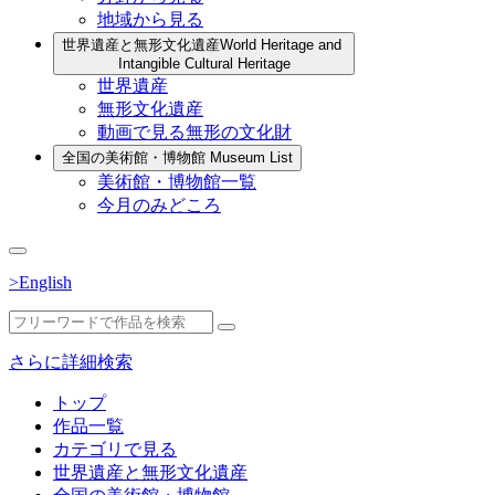
地域から見る
世界遺産と無形文化遺産
World Heritage and
Intangible Cultural Heritage
世界遺産
無形文化遺産
動画で見る無形の文化財
全国の美術館・博物館
Museum List
美術館・博物館一覧
今月のみどころ
>English
さらに詳細検索
トップ
作品一覧
カテゴリで見る
世界遺産と無形文化遺産