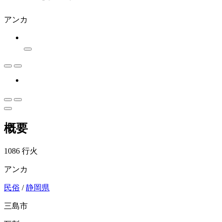
アンカ
概要
1086 行火
アンカ
民俗
/
静岡県
三島市