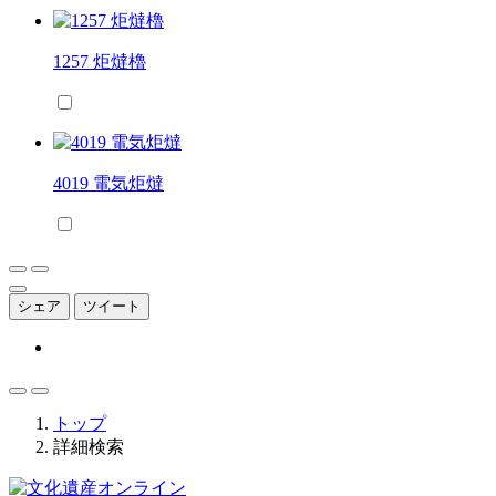
1257 炬燵櫓
4019 電気炬燵
シェア
ツイート
トップ
詳細検索