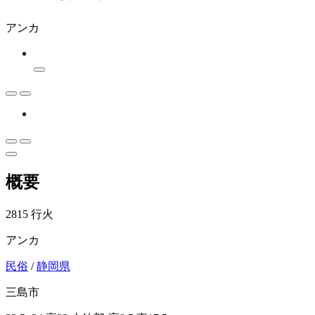
アンカ
概要
2815 行火
アンカ
民俗
/
静岡県
三島市