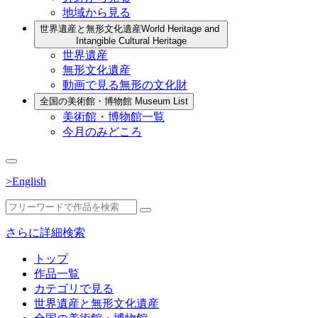
地域から見る
世界遺産と無形文化遺産
World Heritage and
Intangible Cultural Heritage
世界遺産
無形文化遺産
動画で見る無形の文化財
全国の美術館・博物館
Museum List
美術館・博物館一覧
今月のみどころ
>English
さらに詳細検索
トップ
作品一覧
カテゴリで見る
世界遺産と無形文化遺産