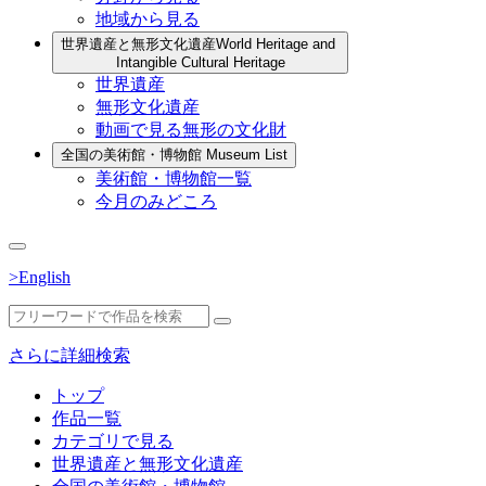
地域から見る
世界遺産と無形文化遺産
World Heritage and
Intangible Cultural Heritage
世界遺産
無形文化遺産
動画で見る無形の文化財
全国の美術館・博物館
Museum List
美術館・博物館一覧
今月のみどころ
>English
さらに詳細検索
トップ
作品一覧
カテゴリで見る
世界遺産と無形文化遺産