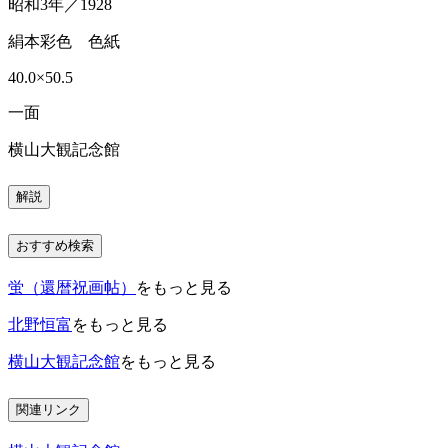
昭和3年／1928
絹本彩色 色紙
40.0×50.5
一面
横山大観記念館
解説
おすすめ検索
蛍（還暦祝画帖）
をもっと見る
北野恒富
をもっと見る
横山大観記念館
をもっと見る
関連リンク