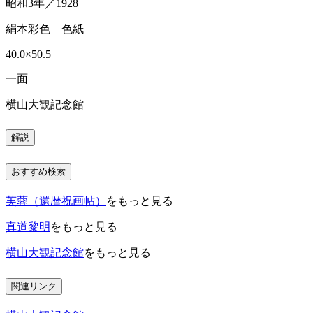
昭和3年／1928
絹本彩色 色紙
40.0×50.5
一面
横山大観記念館
解説
おすすめ検索
芙蓉（還暦祝画帖）
をもっと見る
真道黎明
をもっと見る
横山大観記念館
をもっと見る
関連リンク