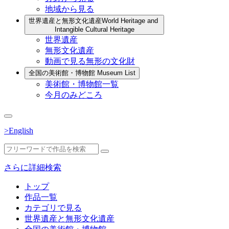
地域から見る
世界遺産と無形文化遺産
World Heritage and
Intangible Cultural Heritage
世界遺産
無形文化遺産
動画で見る無形の文化財
全国の美術館・博物館
Museum List
美術館・博物館一覧
今月のみどころ
>English
さらに詳細検索
トップ
作品一覧
カテゴリで見る
世界遺産と無形文化遺産