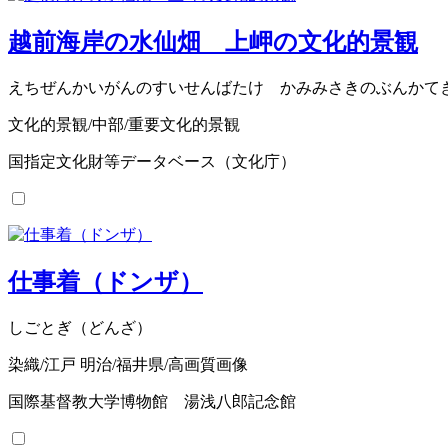
越前海岸の水仙畑 上岬の文化的景観
えちぜんかいがんのすいせんばたけ かみみさきのぶんかて
文化的景観/中部/重要文化的景観
国指定文化財等データベース（文化庁）
仕事着（ドンザ）
しごとぎ（どんざ）
染織/江戸 明治/福井県/高画質画像
国際基督教大学博物館 湯浅八郎記念館