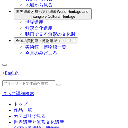
地域から見る
世界遺産と無形文化遺産
World Heritage and
Intangible Cultural Heritage
世界遺産
無形文化遺産
動画で見る無形の文化財
全国の美術館・博物館
Museum List
美術館・博物館一覧
今月のみどころ
>English
さらに詳細検索
トップ
作品一覧
カテゴリで見る
世界遺産と無形文化遺産