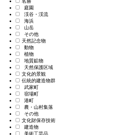
名勝
庭園
渓谷・渓流
海浜
山岳
その他
天然記念物
動物
植物
地質鉱物
天然保護区域
文化的景観
伝統的建造物群
武家町
宿場町
港町
農・山村集落
その他
文化財保存技術
建造物
美術工芸品