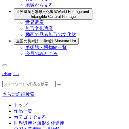
地域から見る
世界遺産と無形文化遺産
World Heritage and
Intangible Cultural Heritage
世界遺産
無形文化遺産
動画で見る無形の文化財
全国の美術館・博物館
Museum List
美術館・博物館一覧
今月のみどころ
>English
さらに詳細検索
トップ
作品一覧
カテゴリで見る
世界遺産と無形文化遺産