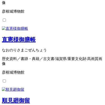
像
彦根城博物館
直憲様御膳帳
なおのりさまごぜんちょう
歴史資料／書跡・典籍／古文書/滋賀県/重要文化財/高画質画
像
彦根城博物館
順見廻御留