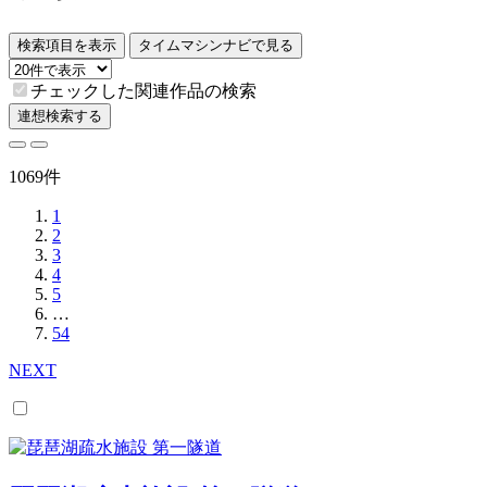
検索項目を表示
タイムマシンナビで見る
チェックした関連作品の検索
連想検索する
1069件
1
2
3
4
5
…
54
NEXT