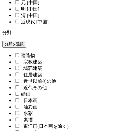
元 [中国]
明 [中国]
清 [中国]
近現代 [中国]
分野
分野を選択
建造物
宗教建築
城郭建築
住居建築
近世以前その他
近代その他
絵画
日本画
油彩画
水彩
素描
東洋画(日本画を除く)