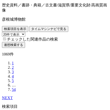
歴史資料／書跡・典籍／古文書/滋賀県/重要文化財/高画質画
像
彦根城博物館
検索項目を表示
タイムマシンナビで見る
チェックした関連作品の検索
連想検索する
1069件
1
2
3
4
5
…
54
NEXT
検索項目