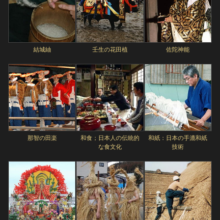
結城紬
壬生の花田植
佐陀神能
那智の田楽
和食；日本人の伝統的
和紙：日本の手漉和紙
な食文化
技術