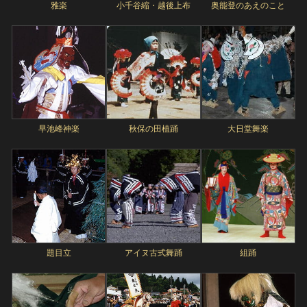
雅楽
小千谷縮・越後上布
奥能登のあえのこと
早池峰神楽
秋保の田植踊
大日堂舞楽
題目立
アイヌ古式舞踊
組踊