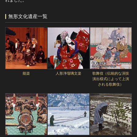
れました。
無形文化遺産一覧
能楽
人形浄瑠璃文楽
歌舞伎（伝統的な演技
演出様式によって上演
される歌舞伎）