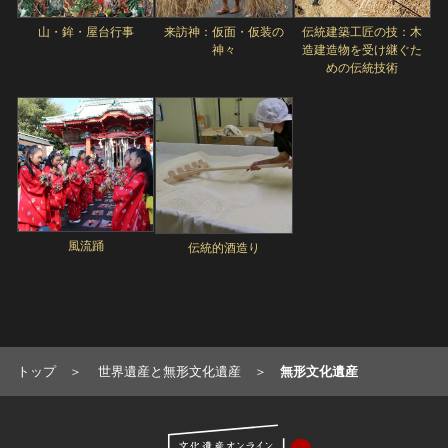
山・鉾・屋台行事
来訪神：仮面・仮装の
伝統建築工匠の技：木
神々
造建造物を受け継ぐた
めの伝統技術
風流踊
伝統的酒造り
トップ
世界遺産と無形文化遺産
無形文化遺産