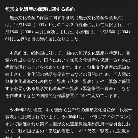
ヘルプ
無形文化遺産の保護に関する条約
このサイトについて
世界遺産
無形文化遺産の保護に関する条約（無形文化遺産保護条約）
関連サイトリンク
無形文化遺産
は、平成15年（2003）10月のユネスコ総会において採択され、平
成18年（2006）4月に発効しました。我が国は、平成16年（2004）
サイトマップ
動画で見る無形の文化財
6月に世界3番目の締約国になりました。
サイトのご意見はこちら
本条約は、締約国に対して、国内の無形文化遺産を特定し、目
録を作成するなど、国内において無形文化遺産を保護するための
文化遺産データベース
措置を講じることを求めています。また、無形文化遺産の認知を
国指定文化財等データベース
向上させ、文化間の対話を促進するなどの目的のため、「人類の
無形文化遺産の代表的な一覧表（代表一覧表）」や「緊急に保護
する必要がある無形文化遺産の一覧表（緊急保護一覧表）」など
を作成するなどの国際的な保護措置について定めています。
令和6年12月現在、我が国からは23件の無形文化遺産が「代表一
覧表」に記載されています。令和6年12月、パラグアイのアスンシ
オンで開催された第19回無形文化遺産保護条約政府間委員会にお
いて、我が国提案の「伝統的酒造り」が「代表一覧表」に記載さ