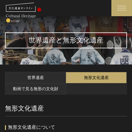
検索
世界遺産と無形文化遺産
さらに詳細検索
さらに詳細検索
世界遺産
無形文化遺産
トップ
媒体資料・関連記事等
動画で見る無形の文化財
作品一覧
博物館、美術館の皆さまへ
カテゴリで見る
無形文化遺産
文化庁よりご挨拶
世界遺産と無形文化遺産
今月のみどころ
全国の美術館・博物館
お知らせ一覧
無形文化遺産について