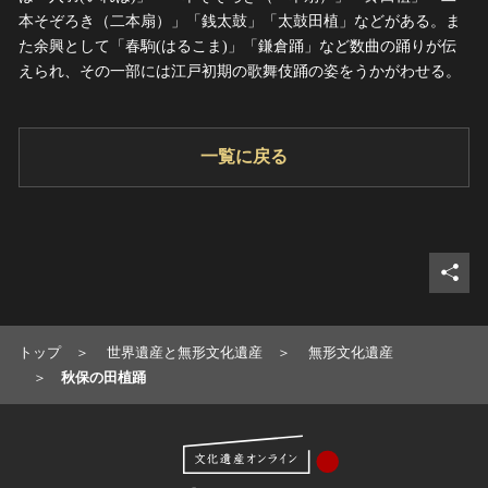
本そぞろき（二本扇）」「銭太鼓」「太鼓田植」などがある。ま
た余興として「春駒(はるこま)」「鎌倉踊」など数曲の踊りが伝
えられ、その一部には江戸初期の歌舞伎踊の姿をうかがわせる。
一覧に戻る
defau
トップ
世界遺産と無形文化遺産
無形文化遺産
秋保の田植踊