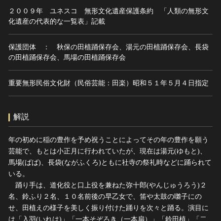
２００９年 ユネスコ 無形文化遺産保護条約 「人類の無形文
化遺産の代表的な一覧表」記載
保護団体 ： 秋保の田植踊保存会、湯元の田植踊保存会、長袋
の田植踊保存会、馬場の田植踊保存会
重要無形民俗文化財（民俗芸能：田楽）昭和５１年５月４日指定
解説
年の初めに稲の豊作を予め祝うことによってその年の豊作を願う
芸能で、もとは小正月に行われていたが、現在は湯元(ゆもと)、
馬場(ばば)、長袋(ながふくろ)ともに社寺の祭礼時などに踊られて
いる。
踊り手は、道化役と口上役を兼ねた弥十郎(やんじゅうろう)２
名、鈴ふり２名、１０名前後の早乙女で、笛や太鼓の囃子にの
せ、田植えの様子を美しく振り付けた踊りを次々と踊る。演目に
は「入羽(いれは)」「一本そぞろき（一本扇）」「鈴田植」「二