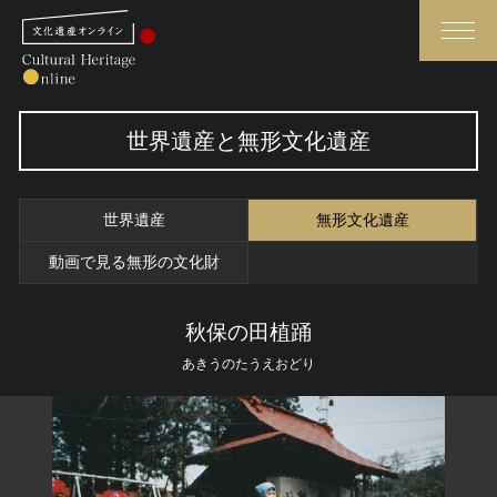
検索
世界遺産と無形文化遺産
さらに詳細検索
世界遺産
無形文化遺産
さらに詳細検索
動画で見る無形の文化財
秋保の田植踊
トップ
媒体資料・関連記事等
あきうのたうえおどり
作品一覧
博物館、美術館の皆さまへ
カテゴリで見る
文化庁よりご挨拶
世界遺産と無形文化遺産
今月のみどころ
全国の美術館・博物館
お知らせ一覧