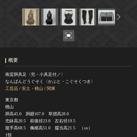
ヘルプ
このサイトについて
世界遺産
関連サイトリンク
無形文化遺産
サイトマップ
動画で見る無形の文化財
サイトのご意見はこちら
概要
文化遺産データベース
国指定文化財等データベース
南蛮胴具足〈兜・小具足付／〉
なんばんどうぐそく〈かぶと・こぐそくつき〉
工芸品
/
安土・桃山
/
関東
東京都
桃山
胴高45.0 胴廻107.0 草摺高28.0
兜鉢高20.5 前後径23.0 左右径19.5
籠手高68.5 佩楯高51.0 臑当高21.5 （㎝）
1領