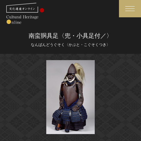
検索
南蛮胴具足〈兜・小具足付／〉
なんばんどうぐそく〈かぶと・こぐそくつき〉
さらに詳細検索
さらに詳細検索
トップ
媒体資料・関連記事等
作品一覧
博物館、美術館の皆さまへ
カテゴリで見る
文化庁よりご挨拶
世界遺産と無形文化遺産
今月のみどころ
全国の美術館・博物館
お知らせ一覧