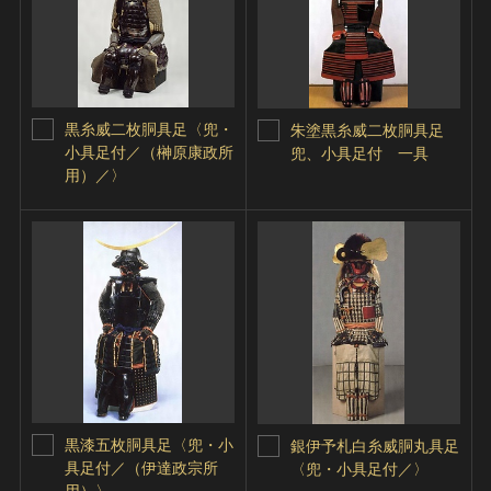
黒糸威二枚胴具足〈兜・
朱塗黒糸威二枚胴具足
小具足付／（榊原康政所
兜、小具足付 一具
用）／〉
黒漆五枚胴具足〈兜・小
銀伊予札白糸威胴丸具足
具足付／（伊達政宗所
〈兜・小具足付／〉