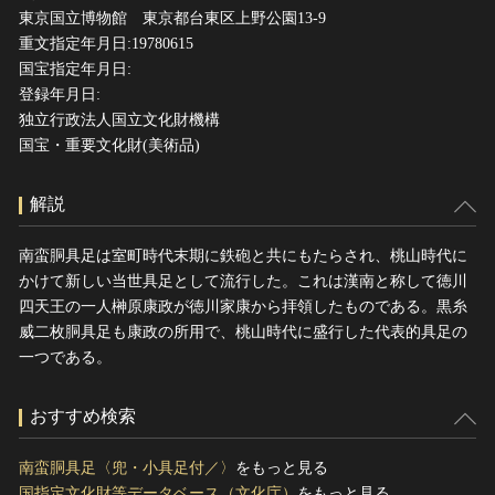
東京国立博物館 東京都台東区上野公園13-9
重文指定年月日:19780615
国宝指定年月日:
登録年月日:
独立行政法人国立文化財機構
国宝・重要文化財(美術品)
解説
南蛮胴具足は室町時代末期に鉄砲と共にもたらされ、桃山時代に
かけて新しい当世具足として流行した。これは漢南と称して徳川
四天王の一人榊原康政が徳川家康から拝領したものである。黒糸
威二枚胴具足も康政の所用で、桃山時代に盛行した代表的具足の
一つである。
おすすめ検索
南蛮胴具足〈兜・小具足付／〉
をもっと見る
国指定文化財等データベース（文化庁）
をもっと見る