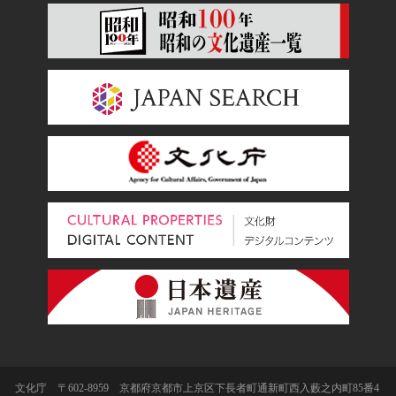
文化庁 〒602-8959 京都府京都市上京区下長者町通新町西入藪之内町85番4