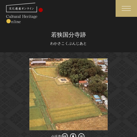
検索
若狭国分寺跡
わかさこくぶんじあと
さらに詳細検索
さらに詳細検索
トップ
媒体資料・関連記事等
作品一覧
博物館、美術館の皆さまへ
カテゴリで見る
文化庁よりご挨拶
世界遺産と無形文化遺産
今月のみどころ
全国の美術館・博物館
お知らせ一覧
小浜市
小浜市