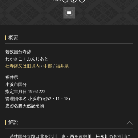
ヘルプ
このサイトについて
世界遺産
関連サイトリンク
無形文化遺産
サイトマップ
動画で見る無形の文化財
概要
サイトのご意見はこちら
若狭国分寺跡
わかさこくぶんじあと
文化遺産データベース
社寺跡又は旧境内
/
中部
/
福井県
国指定文化財等データベース
福井県
小浜市国分
指定年月日:19761223
管理団体名:小浜市(昭52・11・18)
史跡名勝天然記念物
解説
若狭国分寺跡は北を北川、東・西を遠敷川、松永川の各河川に