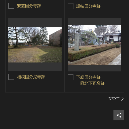
安芸国分寺跡
讃岐国分寺跡
相模国分尼寺跡
下総国分寺跡
附北下瓦窯跡
シェ