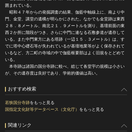
囲まれている。
昭和４７年からの発掘調査の結果、伽藍中軸線上に、南より中
門、金堂、講堂の遺構が明らかにされた。なかでも金堂跡は東西
２８．８メートル、南北２１．９メートルを測り、基壇前面の東
西２か所に階段がつき、さらに中門に連なる石敷参道が遺存して
いる。また中門東方にある塔跡（一辺１５．３メートル）は、す
でに塔中心礎石等が失われているが基壇地業等がよく保存されて
いるなど、方二町の寺域の中で伽藍枢要部はよく旧規をとどめて
いる。
本寺跡は諸国の国分寺跡に較べ、総じて各堂宇の規模は小さい
が、その遺存度は良好であり、学術的価値は高い。
おすすめ検索
若狭国分寺跡
をもっと見る
国指定文化財等データベース（文化庁）
をもっと見る
関連リンク