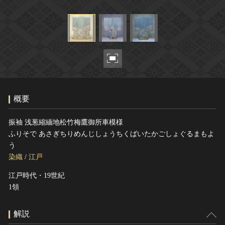
ヘルプ
このサイトについて
世界遺産
関連サイトリンク
無形文化遺産
サイトマップ
動画で見る無形の文化財
サイトのご意見はこちら
概要
文化遺産データベース
国指定文化財等データベース
振袖 浅葱縮緬地松竹梅鷹御所車模様
ふりそで あさぎちりめんじしょうちくばいたかごしょぐるまもよ
う
染織
/
江戸
江戸時代・19世紀
1領
解説