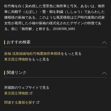
松竹梅を白く染め残した雪景色に御所車と弓矢、あるいは、御所
車に烏帽子（えぼし）・鶯・鶴を刺繍（ししゅう）であらわした
腰模様の振袖である。このような風景模様は江戸時代後期の武家
女性が着用した小袖や振袖の様式化されたデザインの特徴であ
る。俗に「御所解」と称する。20100308_h081
おすすめ検索
振袖 浅葱縮緬地松竹梅鷹御所車模様
をもっと見る
東京国立博物館
をもっと見る
関連リンク
所蔵館のウェブサイトで見る
東京国立博物館
関連する書籍を探す