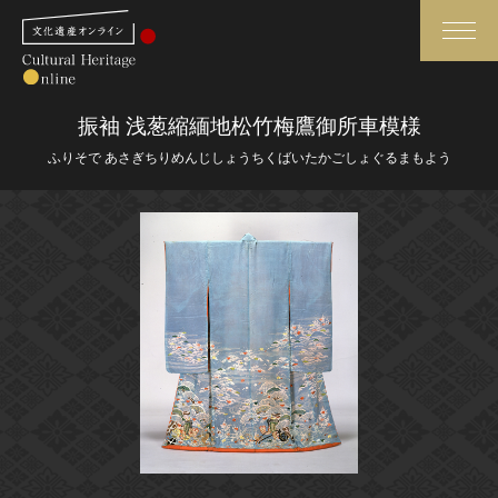
検索
振袖 浅葱縮緬地松竹梅鷹御所車模様
ふりそで あさぎちりめんじしょうちくばいたかごしょぐるまもよう
さらに詳細検索
さらに詳細検索
トップ
媒体資料・関連記事等
作品一覧
博物館、美術館の皆さまへ
カテゴリで見る
文化庁よりご挨拶
世界遺産と無形文化遺産
今月のみどころ
全国の美術館・博物館
お知らせ一覧