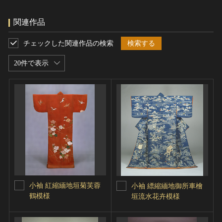
関連作品
チェックした関連作品の検索
検索する
20件で表示
小袖 紅縮緬地垣菊芙蓉
小袖 縹縮緬地御所車檜
鶴模様
垣流水花卉模様