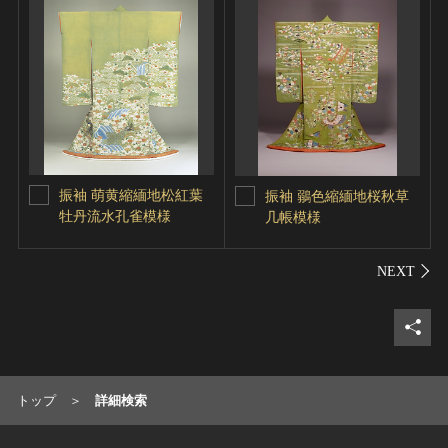
振袖 萌黄縮緬地松紅葉
振袖 鶸色縮緬地桜秋草
牡丹流水孔雀模様
几帳模様
シェ
トップ
詳細検索