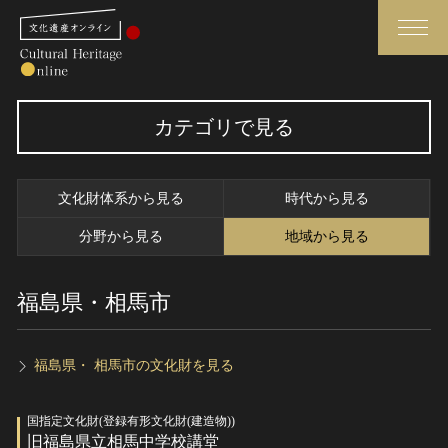
検索
カテゴリで見る
さらに詳細検索
文化財体系から見る
時代から見る
さらに詳細検索
分野から見る
地域から見る
福島県・相馬市
トップ
媒体資料・関連記事等
作品一覧
博物館、美術館の皆さまへ
カテゴリで見る
文化庁よりご挨拶
福島県・ 相馬市の文化財を見る
世界遺産と無形文化遺産
今月のみどころ
国指定文化財(登録有形文化財(建造物))
全国の美術館・博物館
お知らせ一覧
旧福島県立相馬中学校講堂