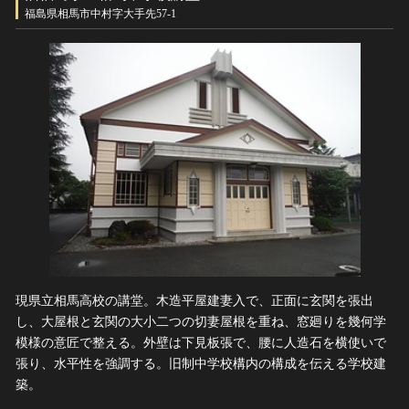
ヘルプ
福島県相馬市中村字大手先57-1
このサイトについて
世界遺産
関連サイトリンク
無形文化遺産
サイトマップ
動画で見る無形の文化財
サイトのご意見はこちら
文化遺産データベース
国指定文化財等データベース
現県立相馬高校の講堂。木造平屋建妻入で、正面に玄関を張出
し、大屋根と玄関の大小二つの切妻屋根を重ね、窓廻りを幾何学
模様の意匠で整える。外壁は下見板張で、腰に人造石を横使いで
張り、水平性を強調する。旧制中学校構内の構成を伝える学校建
築。