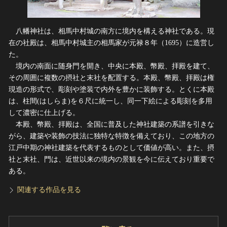
八幡神社は、相馬中村城の南方に境内を構える神社である。現
在の社殿は、相馬中村城主の相馬家が元禄８年（1695）に造営し
た。
境内の南面に随身門を開き、中央に本殿、幣殿、拝殿を建て、
その周囲に複数の摂社と末社を配置する。本殿、幣殿、拝殿は権
現造の形式で、彫刻や塗装で内外を豊かに装飾する。とくに本殿
は、柱間(はしらま)を６尺に統一し、同一下絵による彫刻を多用
して濃密に仕上げる。
本殿、幣殿、拝殿は、全国に普及した神社建築の系譜を引きな
がら、建築や装飾の技法に独特な特徴を備えており、この地方の
江戸中期の神社建築を代表するものとして価値が高い。また、摂
社と末社、門は、近世以来の境内の景観を今に伝えており重要で
ある。
関連する作品を見る