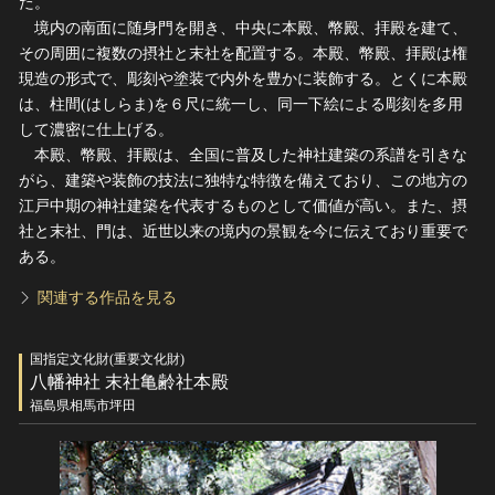
た。
境内の南面に随身門を開き、中央に本殿、幣殿、拝殿を建て、
その周囲に複数の摂社と末社を配置する。本殿、幣殿、拝殿は権
現造の形式で、彫刻や塗装で内外を豊かに装飾する。とくに本殿
は、柱間(はしらま)を６尺に統一し、同一下絵による彫刻を多用
して濃密に仕上げる。
本殿、幣殿、拝殿は、全国に普及した神社建築の系譜を引きな
がら、建築や装飾の技法に独特な特徴を備えており、この地方の
江戸中期の神社建築を代表するものとして価値が高い。また、摂
社と末社、門は、近世以来の境内の景観を今に伝えており重要で
ある。
関連する作品を見る
国指定文化財(重要文化財)
八幡神社 末社亀齢社本殿
福島県相馬市坪田