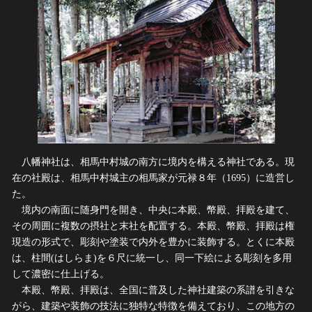
八幡神社は、相馬中村城の南方に境内を構える神社である。現
在の社殿は、相馬中村城主の相馬家が元禄８年（1695）に造営し
た。
境内の南面に随身門を開き、中央に本殿、幣殿、拝殿を建て、
その周囲に複数の摂社と末社を配置する。本殿、幣殿、拝殿は権
現造の形式で、彫刻や塗装で内外を豊かに装飾する。とくに本殿
は、柱間(はしらま)を６尺に統一し、同一下絵による彫刻を多用
して濃密に仕上げる。
本殿、幣殿、拝殿は、全国に普及した神社建築の系譜を引きな
がら、建築や装飾の技法に独特な特徴を備えており、この地方の