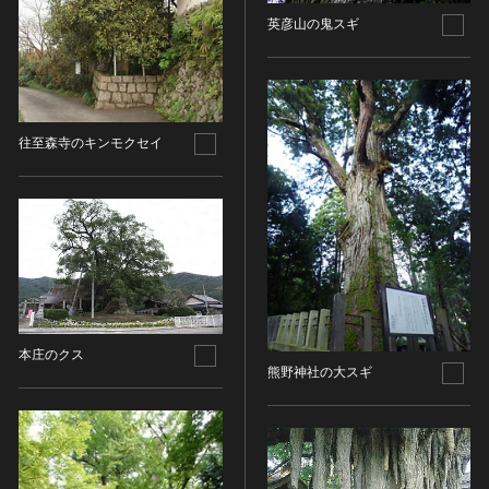
油彩画
江戸 [日本]
英彦山の鬼スギ
指定区分
水彩
明治 [日本]
素描
指定区分を選択
大正 [日本]
東洋画(日本画を除く)
昭和以降 [日本]
国宝
メディア（動画等）
その他
昭和 [日本]
往至森寺のキンモクセイ
重要文化財
メディア（動画等）を選択
版画
平成 [日本]
登録有形文化財
木版画
令和 [日本]
動画
重要無形文化財
画像ライセンス
銅版画
旧石器 [朝鮮半島]
高画質画像
登録無形文化財
画像ライセンスを選択
リトグラフ（石版画）
新石器 [朝鮮半島]
記録作成等の措置を講ずべき無形文化財
シルクスクリーン
青銅器 [朝鮮半島]
CC0
重要有形民俗文化財
検索する
その他
鉄器 [朝鮮半島]
PDM
重要無形民俗文化財
彫刻
原三国・朝鮮三国 [朝鮮半島]
CC BY（表示）
入力情報をクリア
本庄のクス
登録無形民俗文化財
20件で表示
木像
熊野神社の大スギ
原三国・朝鮮三国 [朝鮮半島]
CC BY-SA（表示—継承）
記録作成等の措置を講ずべき無形の民俗文化財
金属像
新羅 [朝鮮半島]
CC BY-ND（表示—改変禁止）
史跡
連想検索
石像
高麗 [朝鮮半島]
CC BY-NC（表示—非営利）
名勝
石膏像
朝鮮 [朝鮮半島]
CC BY-NC-SA（表示—非営利—継承）
天然記念物