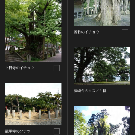
その他
近現代 [朝鮮半島]
CC BY-NC-ND（表示—非営利—改変禁止）
特別史跡
工芸品
旧石器 [中国]
IN COPYRIGHT（著作権あり）
特別名勝
金工
新石器 [中国]
IN COPYRIGHT - EU ORPHAN WORK（著作権あり-
特別天然記念物
漆工
夏 [中国]
EU孤児著作物）
連想検索する
重要文化的景観
苦竹のイチョウ
染織
殷（商） [中国]
IN COPYRIGHT - EDUCATIONAL USE
重要伝統的建造物群保存地区
PERMITTED（著作権あり-教育目的の利用可）
入力情報をクリア
陶磁
周 [中国]
20件で表示
選定保存技術
IN COPYRIGHT - NONCOMMERCIAL USE
ガラス
春秋時代 [中国]
PERMITTED（著作権あり-非営利目的の利用可）
未指定
その他
戦国時代 [中国]
IN COPYRIGHT - RIGHTSHOLDER(S) UNLOCATABLE
有形文化財(建造物)
上日寺のイチョウ
その他の美術
秦 [中国]
OR UNIDENTIFIABLE（著作権あり-著作権者不明）
有形文化財(美術工芸品)
写真
漢 [中国]
NO COPYRIGHT - CONTRACTUAL
無形文化財
RESTRICTIONS（著作権なし-契約による制限あり）
デザイン
三国 [中国]
民俗文化財(有形民俗文化財)
藤崎台のクスノキ群
NO COPYRIGHT - NONCOMMERCIAL USE ONLY（著
書
晋 [中国]
民俗文化財(無形民俗文化財)
作権なし-非営利目的のみ利用可）
その他
五胡十六国 [中国]
記念物(史跡)
NO COPYRIGHT - OTHER KNOWN LEGAL
考古資料
南北朝（六朝） [中国]
RESTRICTIONS（著作権なし-他の法的制限あり）
記念物(名勝)
石器・石製品類
隋 [中国]
NO COPYRIGHT - UNITED STATES（著作権なし-米国
記念物(天然記念物)
土器・土製品類
唐 [中国]
の法律上）
龍華寺のソテツ
伝統的建造物群保存地区