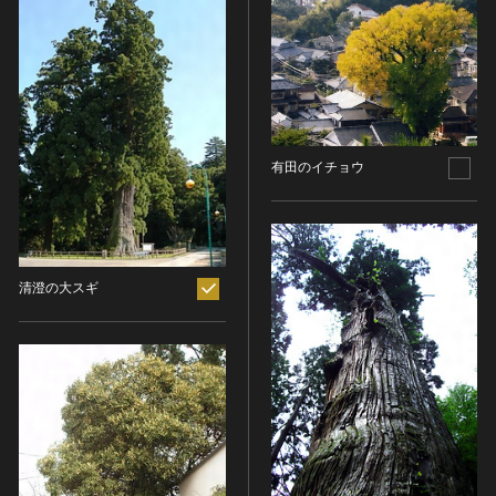
ヘルプ
このサイトについて
世界遺産
時代
関連サイトリンク
無形文化遺産
時代を選択
サイトマップ
動画で見る無形の文化財
サイトのご意見はこちら
旧石器 [日本]
有田のイチョウ
分野
縄文 [日本]
分野を選択
弥生 [日本]
文化遺産データベース
建造物
古墳 [日本]
所在地（都道府県）
国指定文化財等データベース
宗教建築
飛鳥 [日本]
清澄の大スギ
所在地（都道府県）を選択
城郭建築
奈良 [日本]
住居建築
所在地（市区町村）
平安 [日本]
近世以前その他
鎌倉 [日本]
所在地（市区町村）を選択
近代その他
南北朝 [日本]
所蔵館
絵画
室町 [日本]
日本画
安土・桃山 [日本]