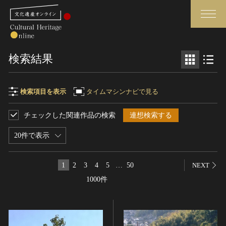
検索
検索結果
さらに詳細検索
検索項目を表示
タイムマシンナビで見る
チェックした関連作品の検索
連想検索する
検索項目
閉じる
さらに詳細検索
20件で表示
フリーワード
トップ
媒体資料・関連記事等
1
2
3
4
5
…
50
NEXT
作品一覧
博物館、美術館の皆さまへ
1000件
作品名
カテゴリで見る
文化庁よりご挨拶
世界遺産と無形文化遺産
今月のみどころ
全国の美術館・博物館
お知らせ一覧
制作者名