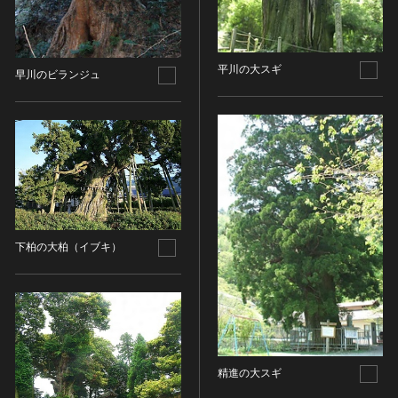
染織
陶芸
平川の大スギ
その他
早川のビランジュ
生活文化
生活文化（食文化を除く）
食文化
その他
民俗
有形民俗文化財
無形民俗文化財
下柏の大柏（イブキ）
史跡
古墳
社寺跡又は旧境内
城跡
集落跡
精進の大スギ
その他