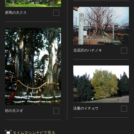
名勝
府馬の大クス
庭園
渓谷・渓流
海浜
山岳
その他
北花沢のハナノキ
天然記念物
動物
植物
地質鉱物
天然保護区域
文化的景観
伝統的建造物群
法量のイチョウ
杉の大スギ
武家町
宿場町
港町
タイムマシンナビで見る