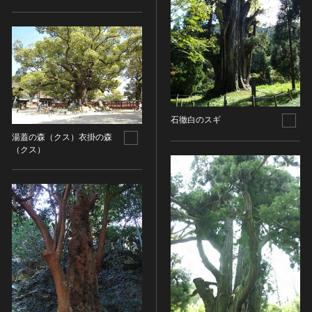
金属製品類
五代十国 [中国]
COPYRIGHT NOT EVALUATED（著作権未評価）
文化財保存技術
木簡・木製品類
宋 [中国]
COPYRIGHT UNDETERMINED（著作権未決定）
地方指定文化財
骨角・牙・貝製品類
元 [中国]
NO KNOWN COPYRIGHT（知る限り著作権なし）
その他
COPYRIGHT UNDETERMINED - JP ORPHAN
明 [中国]
WORK（著作権未決定-裁定制度利用著作物）
歴史資料／書跡・典籍／古文書
清 [中国]
文書・書籍
近現代 [中国]
絵図・地図
石徹白のスギ
その他
湯蓋の森（クス）衣掛の森
（クス）
伝統芸能
能楽
文楽
歌舞伎
音楽
その他
工芸技術
金工
漆芸