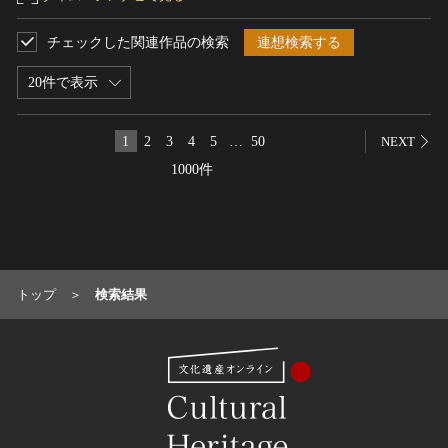
農・山村集落
チェックした関連作品の検索
連想検索する
その他
文化財保存技術
20件で表示
建造物
美術工芸品
1
2
3
4
5
…
50
NEXT
伝統芸能
1000件
工芸技術
民俗芸能
トップ
検索結果