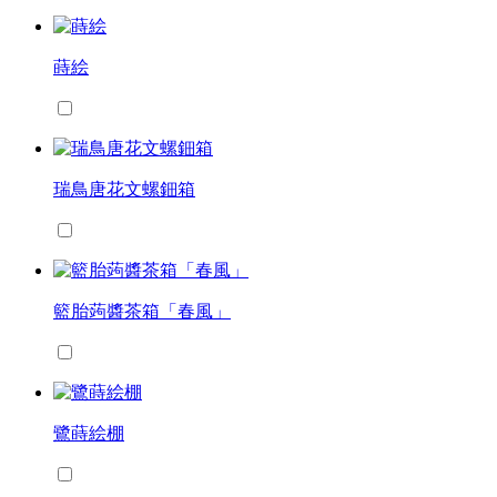
蒔絵
瑞鳥唐花文螺鈿箱
籃胎蒟醬茶箱「春風」
鷺蒔絵棚