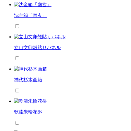
沈金箱「幽玄」
立山文卵殻貼りパネル
神代杉木画箱
乾漆朱輪花盤