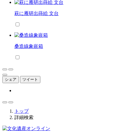
萩に雁研出蒔絵 文台
桑造線象嵌箱
シェア
ツイート
トップ
詳細検索