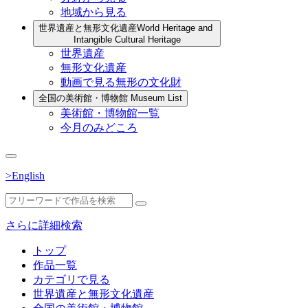
地域から見る
世界遺産と無形文化遺産
World Heritage and
Intangible Cultural Heritage
世界遺産
無形文化遺産
動画で見る無形の文化財
全国の美術館・博物館
Museum List
美術館・博物館一覧
今月のみどころ
>English
さらに詳細検索
トップ
作品一覧
カテゴリで見る
世界遺産と無形文化遺産