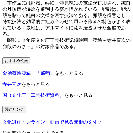
本作品には卵殻、蒔絵、薄貝螺鈿の技法が併用され、純白
の丹頂鶴が湿原を飛翔する姿が描かれている。卵殻は、卵の
殻を貼って純白の文様を表す技法である。卵殻を得意とし、
蒔絵技法と効果的に組み合わせて用いる作者の特色がよく表
れている。素地は、アルマイトに漆を浸透させた金胎であ
る。
昭和６２年度文化庁工芸技術記録映画「蒔絵－寺井直次の
卵殻のわざ－」の対象作品である。
おすすめ検索
金胎蒔絵漆箱 「飛翔」
をもっと見る
寺井直次
をもっと見る
国（文化庁 工芸技術資料）
をもっと見る
関連リンク
文化遺産オンライン 動画で見る無形の文化財
所蔵館のウェブサイトで見る