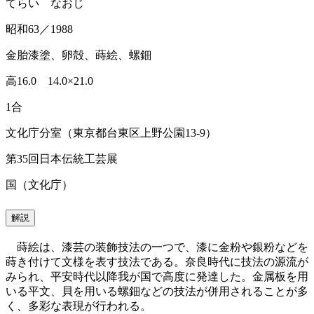
てらい なおじ
昭和63／1988
金胎漆塗、卵殻、蒔絵、螺鈿
高16.0 14.0×21.0
1合
文化庁分室（東京都台東区上野公園13-9）
第35回日本伝統工芸展
国（文化庁）
解説
蒔絵は、漆芸の装飾技法の一つで、漆に金粉や銀粉などを
蒔き付けて文様を表す技法である。奈良時代に技法の源流が
みられ、平安時代以降我が国で高度に発達した。金属板を用
いる平文、貝を用いる螺鈿などの技法が併用されることが多
く、多彩な表現が行われる。