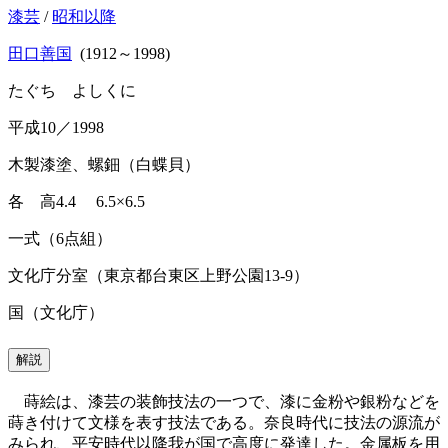
漆芸
/
昭和以降
田口善国
(1912～1998)
たぐち よしくに
平成10／1998
木製漆塗、螺鈿（白蝶貝）
各 高4.4 6.5×6.5
一式（6点組）
文化庁分室（東京都台東区上野公園13-9）
国（文化庁）
解説
蒔絵は、漆芸の装飾技法の一つで、漆に金粉や銀粉などを
蒔き付けて文様を表す技法である。奈良時代に技法の源流が
みられ、平安時代以降我が国で高度に発達した。金属板を用