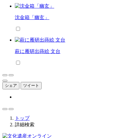
沈金箱「幽玄」
萩に雁研出蒔絵 文台
シェア
ツイート
トップ
詳細検索