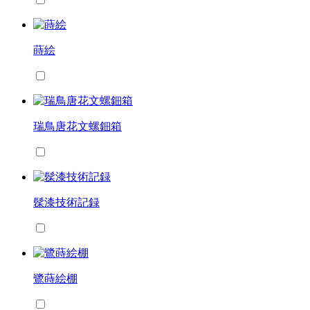
蒔絵
瑞鳥唐花文螺鈿箱
髹漆技術記録
鷺蒔絵棚