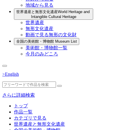
地域から見る
世界遺産と無形文化遺産
World Heritage and
Intangible Cultural Heritage
世界遺産
無形文化遺産
動画で見る無形の文化財
全国の美術館・博物館
Museum List
美術館・博物館一覧
今月のみどころ
>English
さらに詳細検索
トップ
作品一覧
カテゴリで見る
世界遺産と無形文化遺産