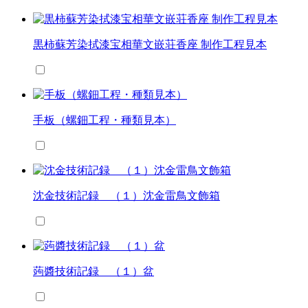
黒柿蘇芳染拭漆宝相華文嵌荘香座 制作工程見本
手板（螺鈿工程・種類見本）
沈金技術記録 （１）沈金雷鳥文飾箱
蒟醬技術記録 （１）盆