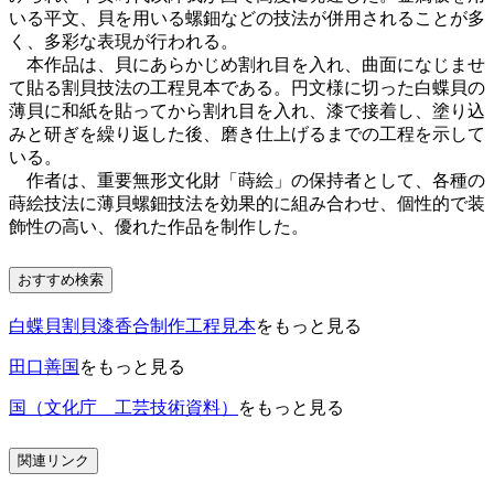
いる平文、貝を用いる螺鈿などの技法が併用されることが多
く、多彩な表現が行われる。
本作品は、貝にあらかじめ割れ目を入れ、曲面になじませ
て貼る割貝技法の工程見本である。円文様に切った白蝶貝の
薄貝に和紙を貼ってから割れ目を入れ、漆で接着し、塗り込
みと研ぎを繰り返した後、磨き仕上げるまでの工程を示して
いる。
作者は、重要無形文化財「蒔絵」の保持者として、各種の
蒔絵技法に薄貝螺鈿技法を効果的に組み合わせ、個性的で装
飾性の高い、優れた作品を制作した。
おすすめ検索
白蝶貝割貝漆香合制作工程見本
をもっと見る
田口善国
をもっと見る
国（文化庁 工芸技術資料）
をもっと見る
関連リンク